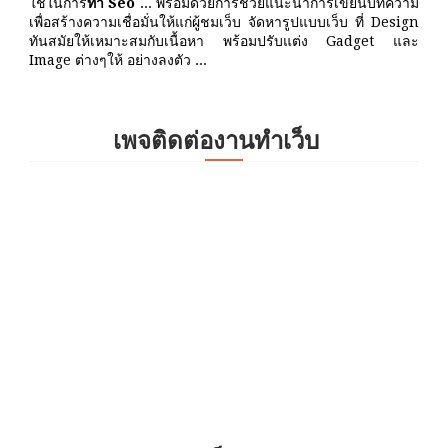
ใช้ในการ
ทำ Seo
... พร้อมด้วยการช่วยแนะนำการเขียนบทความ
เพื่อสร้างความเชื่อมั่นให้แก่ผู้ชมเว็บ จัดหารูปแบบเว็บ ที่ Design
ทันสมัยให้เหมาะสมกับเนื้อหา พร้อมปรับแต่ง Gadget และ
Image ต่างๆให้ อย่างลงตัว ...
เพจติดต่องานทำเว็บ