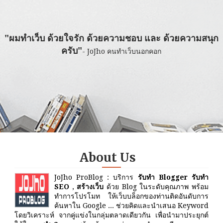
"ผมทำเว็บ ด้วยใจรัก ด้วยความชอบ และ ด้วยความสนุก
ครับ"
- JoJho คนทำเว็บนอกคอก
About Us
JoJho ProBlog : บริการ
รับทำ Blogger
รับทำ
SEO
,
สร้างเว็บ
ด้วย Blog ในระดับคุณภาพ พร้อม
ทำการโปรโมท ให้เว็บบล็อกของท่านติดอันดับการ
ค้นหาใน Google ... ช่วยคิดและนำเสนอ Keyword
โดยวิเคราะห์ จากคู่แข่งในกลุ่มตลาดเดียวกัน เพื่อนำมาประยุกต์