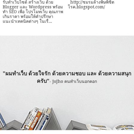
รับทำเว็บไซด์ สร้างเว็บ ด้วย
http://ชมรมล้างพิษพิชิต
Blogger และ Wordpress พร้อม
โรค.blogspot.com/
ทำ SEO เพื่อ โปรโมทเว็บ คุณภาพ
เกินราคา พร้อมให้คำปรึกษา
แนะนำเทคนิคต่างๆ ในเรื่...
"ผมทำเว็บ ด้วยใจรัก ด้วยความชอบ และ ด้วยความสนุก
ครับ"
- JoJho คนทำเว็บนอกคอก