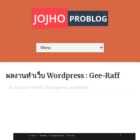
ผลงานทำเว็บ Wordpress : Gee-Raff
ผลงานการทำเว็บ Wordpress
,
Portfolios