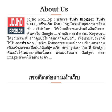
About Us
JoJho ProBlog : บริการ
รับทำ Blogger
รับทำ
SEO
,
สร้างเว็บ
ด้วย Blog ในระดับคุณภาพ พร้อม
ทำการโปรโมท ให้เว็บบล็อกของท่านติดอันดับการ
ค้นหาใน Google ... ช่วยคิดและนำเสนอ Keyword
โดยวิเคราะห์ จากคู่แข่งในกลุ่มตลาดเดียวกัน เพื่อนำมาประยุกต์
ใช้ในการ
ทำ Seo
... พร้อมด้วยการช่วยแนะนำการเขียนบทความ
เพื่อสร้างความเชื่อมั่นให้แก่ผู้ชมเว็บ จัดหารูปแบบเว็บ ที่ Design
ทันสมัยให้เหมาะสมกับเนื้อหา พร้อมปรับแต่ง Gadget และ
Image ต่างๆให้ อย่างลงตัว ...
เพจติดต่องานทำเว็บ