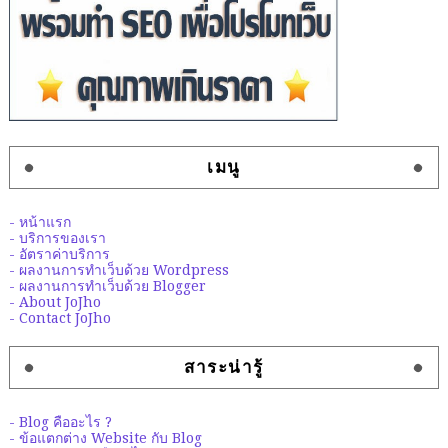
เมนู
- หน้าแรก
- บริการของเรา
- อัตราค่าบริการ
- ผลงานการทำเว็บด้วย Wordpress
- ผลงานการทำเว็บด้วย Blogger
- About JoJho
- Contact JoJho
สาระน่ารู้
- Blog คืออะไร ?
- ข้อแตกต่าง Website กับ Blog