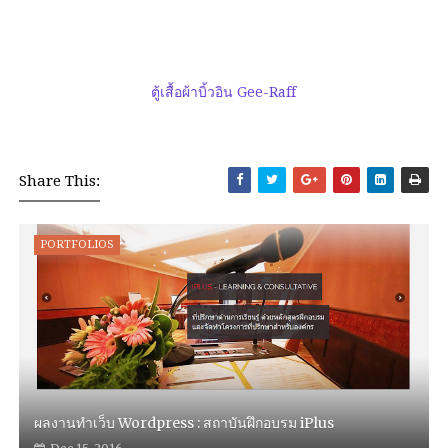
ตู้เสื้อผ้าบิ้วอิน Gee-Raff
Share This:
PORTFOLIOS
ผลงานทำเว็บ Wordpress : สถาบันฝึกอบรม iPlus