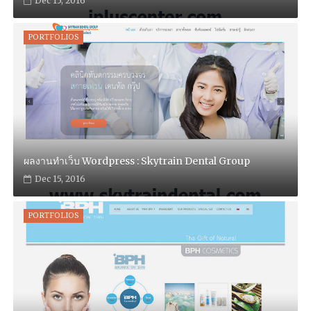
Dec 15, 2016
PORTFOLIOS
ผลงานทำเว็บ Wordpress : Skytrain Dental Group
Dec 15, 2016
PORTFOLIOS