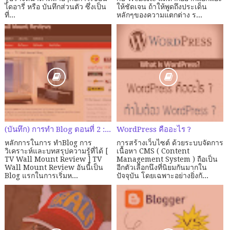
ไดอารี่ หรือ บันทึกส่วนตัว ซึ่งเป็น
ให้ชัดเจน ถ้าให้พูดถึงประเด็น
ที่...
หลักๆของความแตกต่าง ร...
(บันทึก) การทำ Blog ตอนที่ 2 : ลองหัดทำ Amazon สายคุณภาพ
WordPress คืออะไร ?
หลักการในการ ทำBlog การ
การสร้างเว็บไซต์ ด้วยระบบจัดการ
วิเคราะห์และบทสรุปความรู้ที่ได้ [
เนื้อหา CMS ( Content
TV Wall Mount Review ] TV
Management System ) ถือเป็น
Wall Mount Review อันนี้เป็น
อีกตัวเลือกนึงที่นิยมกันมากใน
Blog แรกในการเริ่มห...
ปัจจุบัน โดยเฉพาะอย่างยิ่งกั...